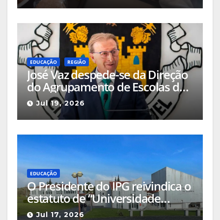
Município
EDUCAÇÃO
REGIÃO
José Vaz despede-se da Direção
do Agrupamento de Escolas de
Pinhel após duas décadas de
Jul 19, 2026
liderança e 46 anos dedicados
ao ensino
EDUCAÇÃO
O Presidente do IPG reivindica o
estatuto de “Universidade
Plena” para o Politécnico da
Jul 17, 2026