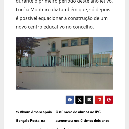
durante o primeiro período deste ano letivo,
Lucília Monteiro diz também que, só depois
é possível equacionar a construção de um
novo centro educativo no concelho.
Navegação
Álvaro Amaro apoia
O número de alunos no IPG
de
Gonçalo Poeta, na
aumentou nos últimos dois anos