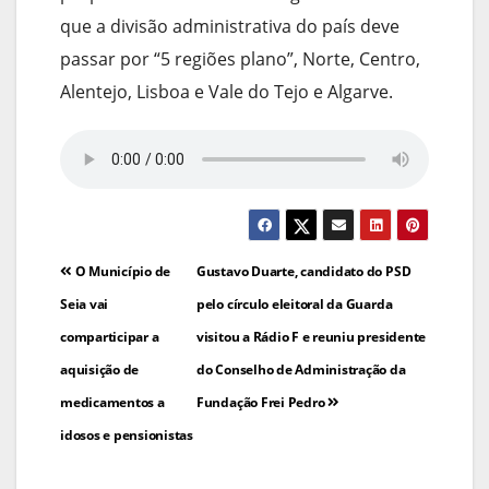
que a divisão administrativa do país deve
passar por “5 regiões plano”, Norte, Centro,
Alentejo, Lisboa e Vale do Tejo e Algarve.
Navegação
O Município de
Gustavo Duarte, candidato do PSD
de
Seia vai
pelo círculo eleitoral da Guarda
comparticipar a
visitou a Rádio F e reuniu presidente
artigos
aquisição de
do Conselho de Administração da
medicamentos a
Fundação Frei Pedro
idosos e pensionistas