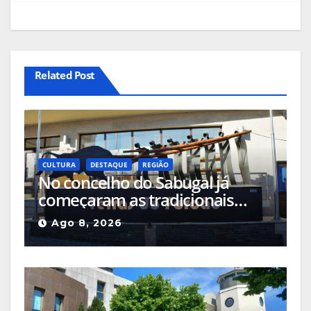
Related Post
CULTURA
DESTAQUE
REGIÃO
No concelho do Sabugal já
começaram as tradicionais
capeias que prometem animar
Ago 8, 2026
o mês