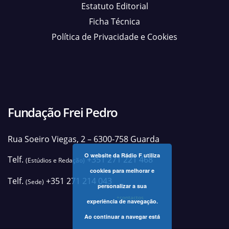
Estatuto Editorial
Ficha Técnica
Política de Privacidade e Cookies
Fundação Frei Pedro
Rua Soeiro Viegas, 2 – 6300-758 Guarda
O website da Rádio F utiliza
Telf.
+351 271 221 468
(Estúdios e Redação)
cookies para melhorar e
Telf.
+351 271 214 043
(Sede)
personalizar a sua
+contactos
experiência de navegação.
Ao continuar a navegar está