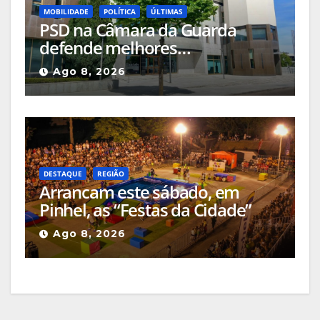
MOBILIDADE
POLÍTICA
ÚLTIMAS
PSD na Câmara da Guarda
defende melhores
acessibilidades para pessoas
Ago 8, 2026
com mobilidade reduzida nos
locais públicos ou até nas
passadeiras
DESTAQUE
REGIÃO
Arrancam este sábado, em
Pinhel, as “Festas da Cidade”
Ago 8, 2026