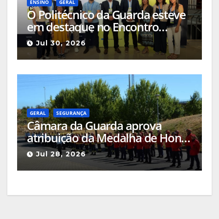
ENSINO
GERAL
O Politécnico da Guarda esteve
em destaque no Encontro
Ciência e Inovação 2026 com
Jul 30, 2026
seleção de três sessões
científicas
GERAL
SEGURANÇA
Câmara da Guarda aprova
atribuição da Medalha de Honra
de Grau Ouro à Associação
Jul 28, 2026
Humanitária de Bombeiros
Voluntários da Guarda