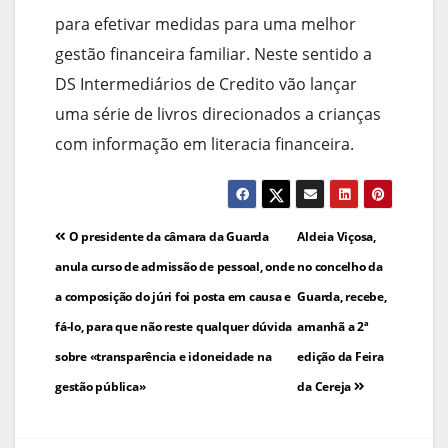
para efetivar medidas para uma melhor
gestão financeira familiar. Neste sentido a
DS Intermediários de Credito vão lançar
uma série de livros direcionados a crianças
com informação em literacia financeira.
Navegação
O presidente da câmara da Guarda
Aldeia Viçosa,
de
anula curso de admissão de pessoal, onde
no concelho da
a composição do júri foi posta em causa e
Guarda, recebe,
artigos
fá-lo, para que não reste qualquer dúvida
amanhã a 2ª
sobre «transparência e idoneidade na
edição da Feira
gestão pública»
da Cereja