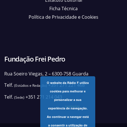
Estatuto Editorial
Ficha Técnica
Política de Privacidade e Cookies
Fundação Frei Pedro
Rua Soeiro Viegas, 2 – 6300-758 Guarda
O website da Rádio F utiliza
Telf.
+351 271 221 468
(Estúdios e Redação)
cookies para melhorar e
Telf.
+351 271 214 043
(Sede)
personalizar a sua
+contactos
experiência de navegação.
Ao continuar a navegar está
a consentir a utilização de