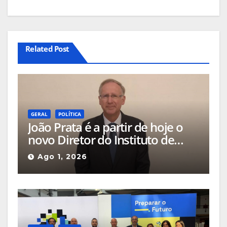
Related Post
GERAL
POLÍTICA
João Prata é a partir de hoje o
novo Diretor do Instituto de
Emprego e Formação
Ago 1, 2026
Profissional da Guarda