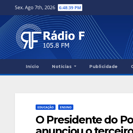
Skip
Sex. Ago 7th, 2026
6:48:40 PM
to
content
Início
Notícias
Publicidade
EDUCAÇÃO
ENSINO
O Presidente do Po
anunciou o tercei