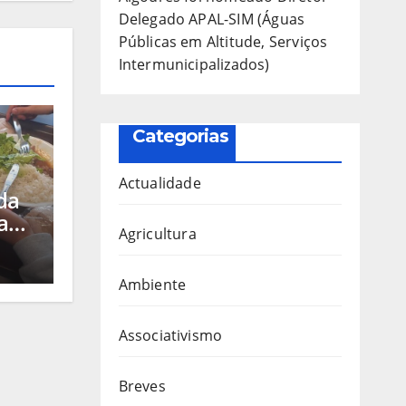
Delegado APAL-SIM (Águas
Públicas em Altitude, Serviços
Intermunicipalizados)
Categorias
Actualidade
da
a
Agricultura
ação
Ambiente
ares
Associativismo
Breves