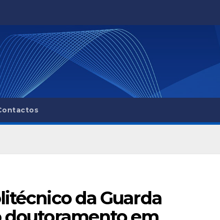
Contactos
litécnico da Guarda
ro doutoramento em