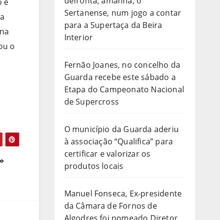
defronta, amanhã, o
o e
Sertanense, num jogo a contar
 a
para a Supertaça da Beira
 na
Interior
mou o
Fernão Joanes, no concelho da
Guarda recebe este sábado a
Etapa do Campeonato Nacional
de Supercross
O município da Guarda aderiu
à associação “Qualifica” para
certificar e valorizar os
ão
produtos locais
Manuel Fonseca, Ex-presidente
da Câmara de Fornos de
Algodres foi nomeado Diretor