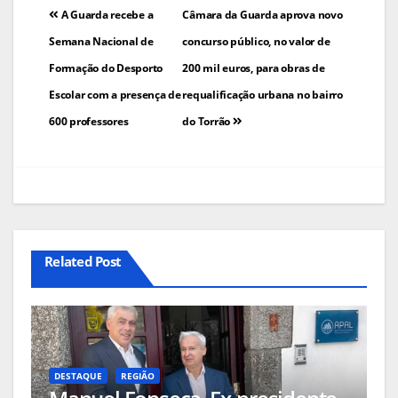
Navegação
A Guarda recebe a
Câmara da Guarda aprova novo
de
Semana Nacional de
concurso público, no valor de
Formação do Desporto
200 mil euros, para obras de
artigos
Escolar com a presença de
requalificação urbana no bairro
600 professores
do Torrão
Related Post
DESTAQUE
REGIÃO