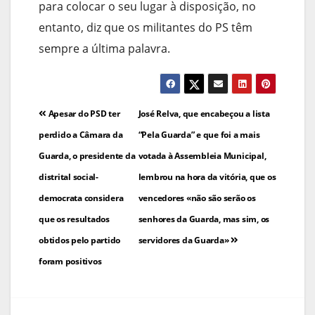
para colocar o seu lugar à disposição, no
entanto, diz que os militantes do PS têm
sempre a última palavra.
Navegação
Apesar do PSD ter
José Relva, que encabeçou a lista
de
perdido a Câmara da
“Pela Guarda” e que foi a mais
Guarda, o presidente da
votada à Assembleia Municipal,
artigos
distrital social-
lembrou na hora da vitória, que os
democrata considera
vencedores «não são serão os
que os resultados
senhores da Guarda, mas sim, os
obtidos pelo partido
servidores da Guarda»
foram positivos