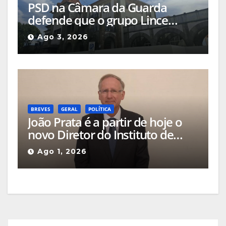
PSD na Câmara da Guarda
defende que o grupo Lince
deveria apresentar, na cidade, o
Ago 3, 2026
projeto que pretende
implementar no Hotel Turismo
BREVES
GERAL
POLÍTICA
João Prata é a partir de hoje o
novo Diretor do Instituto de
Emprego e Formação
Ago 1, 2026
Profissional da Guarda