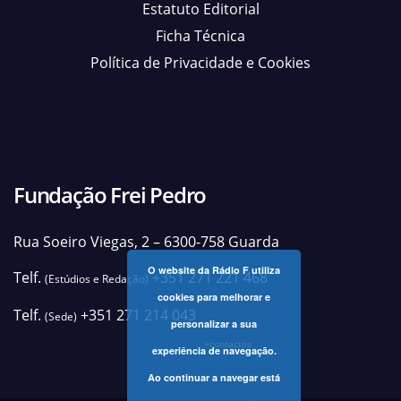
Estatuto Editorial
Ficha Técnica
Política de Privacidade e Cookies
Fundação Frei Pedro
Rua Soeiro Viegas, 2 – 6300-758 Guarda
O website da Rádio F utiliza
Telf.
+351 271 221 468
(Estúdios e Redação)
cookies para melhorar e
Telf.
+351 271 214 043
(Sede)
personalizar a sua
+contactos
experiência de navegação.
Ao continuar a navegar está