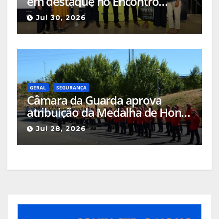
em destaque no Encontro
Ciência e Inovação 2026 com
Jul 30, 2026
seleção de três sessões
científicas
GERAL
SEGURANÇA
Câmara da Guarda aprova
atribuição da Medalha de Honra
de Grau Ouro à Associação
Jul 28, 2026
Humanitária de Bombeiros
Voluntários da Guarda