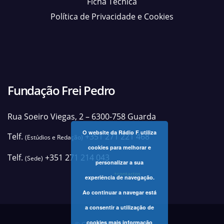
Ficha Técnica
Política de Privacidade e Cookies
Fundação Frei Pedro
Rua Soeiro Viegas, 2 – 6300-758 Guarda
O website da Rádio F utiliza
Telf.
+351 271 221 468
(Estúdios e Redação)
cookies para melhorar e
Telf.
+351 271 214 043
(Sede)
personalizar a sua
+contactos
experiência de navegação.
Ao continuar a navegar está
a consentir a utilização de
cookies
mais informação
© Copyright 2025 Rádio F