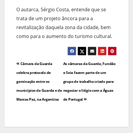
O autarca, Sérgio Costa, entende que se
trata de um projeto âncora para a
revitalização daquela zona da cidade, bem
como para o aumento do turismo cultural.
Navegação
Câmara da Guarda
As câmaras da Guarda, Fundão
de
celebra protocolo de
e Seia fazem parte de um
geminação entre os
grupo de trabalho criado para
artigos
municípios da Guarda e de
negociar o litígio com a Águas
Marcos Paz, na Argentina
de Portugal