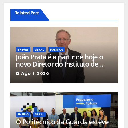
Related Post
BREVES
GERAL
POLÍTICA
João Prata é a partir de hoje o
novo Diretor do Instituto de
Emprego e Formação
Ago 1, 2026
Profissional da Guarda
ENSINO
GERAL
O Politécnico da Guarda esteve