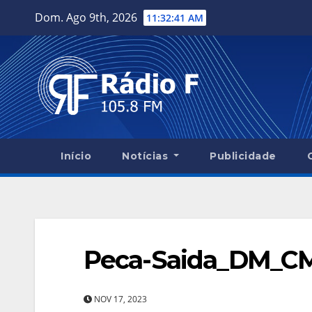
Skip
Dom. Ago 9th, 2026
11:32:41 AM
to
content
Início
Notícias
Publicidade
Peca-Saida_DM_C
NOV 17, 2023