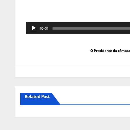
Reprodutor
00:00
de
áudio
Navegação
O Presidente da câmara 
de
artigos
Related Post