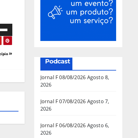
e
as
cípio
a/baixo
Podcast
a
mentar
Jornal F 08/08/2026
Agosto 8,
2026
inuir
Jornal F 07/08/2026
Agosto 7,
2026
ume.
Jornal F 06/08/2026
Agosto 6,
2026