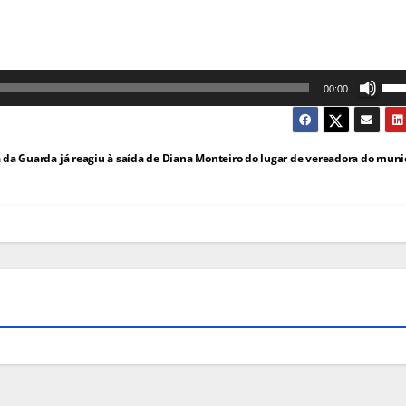
Us
00:00
as
set
da Guarda já reagiu à saída de Diana Monteiro do lugar de vereadora do muni
cim
par
au
ou
dim
o
vol