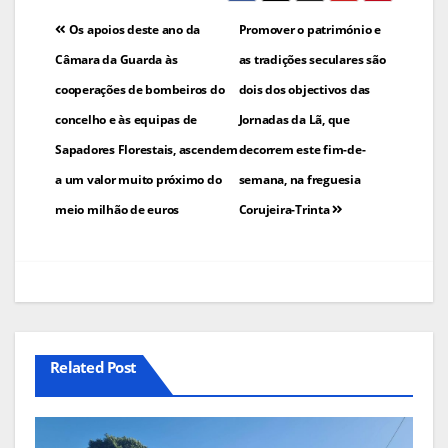
Navegação
Os apoios deste ano da
Promover o património e
de
Câmara da Guarda às
as tradições seculares são
cooperações de bombeiros do
dois dos objectivos das
artigos
concelho e às equipas de
Jornadas da Lã, que
Sapadores Florestais, ascendem
decorrem este fim-de-
a um valor muito próximo do
semana, na freguesia
meio milhão de euros
Corujeira-Trinta
Related Post