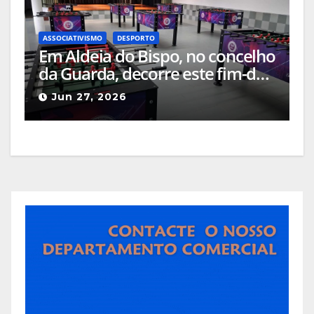
ASSOCIATIVISMO
DESPORTO
Em Aldeia do Bispo, no concelho
da Guarda, decorre este fim-de-
semana, a III Taça Regional da
Jun 27, 2026
Beira Interior de Matraquilhos