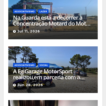
ASSOCIATIVISMO
LAZER
Na Guarda está a decorrer a
Concentração Motard do Moto
Clube da Guarda, que
Jul 11, 2026
comemora 40 anos
ASSOCIATIVISMO
SOCIAL
A EgiGarage MotorSport
realizou,em parceria com a
ACAPO , uma acção de inclusão
Jun 28, 2026
social