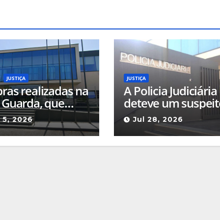
JUSTIÇA
JUSTIÇA
bras realizadas na
A Policia Judiciária
a Guarda, que
deteve um suspeit
m inauguradas
de incêndio florest
 5, 2026
Jul 28, 2026
023, estão sob a
em São Paio – Seia
stigação da
uradoria
peia