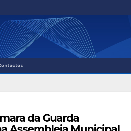
Contactos
âmara da Guarda
ima Assembleia Municipal,