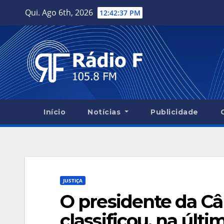
Skip
Qui. Ago 6th, 2026
12:42:39 PM
to
content
Início
Notícias
Publicidade
JUSTIÇA
O presidente da C
classificou, na últ