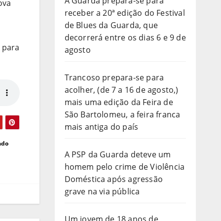
A Guarda prepara-se para
ova
receber a 20ª edição do Festival
o
de Blues da Guarda, que
decorrerá entre os dias 6 e 9 de
 para
agosto
Trancoso prepara-se para
acolher, (de 7 a 16 de agosto,)
mais uma edição da Feira de
São Bartolomeu, a feira franca
mais antiga do país
ado
A PSP da Guarda deteve um
homem pelo crime de Violência
Doméstica após agressão
grave na via pública
Um jovem de 18 anos de