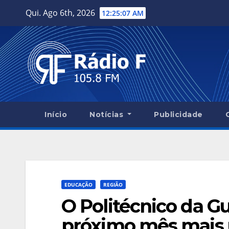
Skip
Qui. Ago 6th, 2026
12:25:08 AM
to
content
Início
Notícias
Publicidade
EDUCAÇÃO
REGIÃO
O Politécnico da G
próximo mês mais