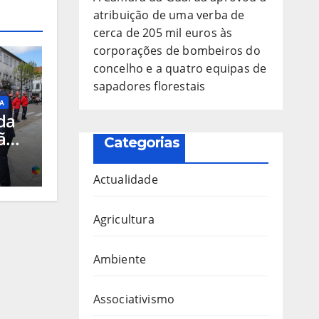
atribuição de uma verba de
cerca de 205 mil euros às
corporações de bombeiros do
concelho e a quatro equipas de
sapadores florestais
A
da
ão
Categorias
uros
Actualidade
Agricultura
o
res
Ambiente
Associativismo