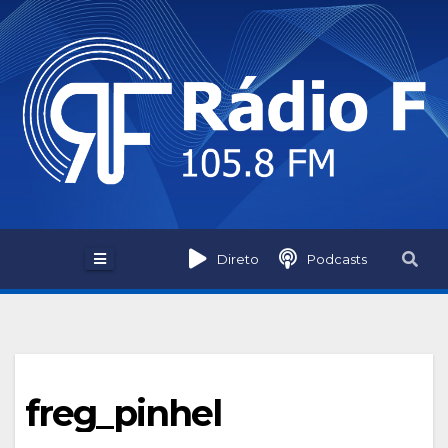
Skip
to
content
Direto
Podcasts
freg_pinhel