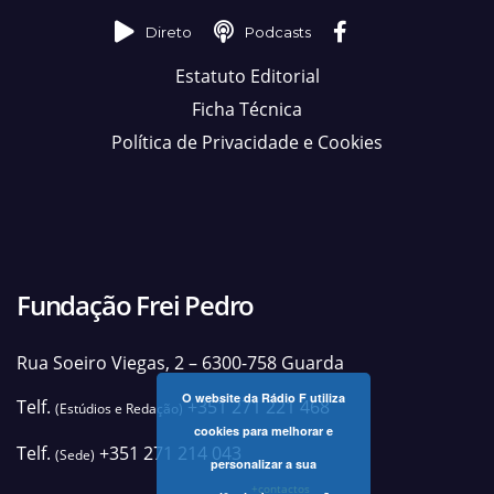
Direto
Podcasts
Estatuto Editorial
Ficha Técnica
Política de Privacidade e Cookies
Fundação Frei Pedro
Rua Soeiro Viegas, 2 – 6300-758 Guarda
O website da Rádio F utiliza
Telf.
+351 271 221 468
(Estúdios e Redação)
cookies para melhorar e
Telf.
+351 271 214 043
(Sede)
personalizar a sua
+contactos