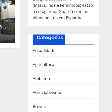
(Masculinos e Femininos) estão
a estagiar na Guarda com os
olhos postos em Espanha
a
a de
ico
o e
Categorias
Actualidade
Agricultura
Ambiente
Associativismo
Breves