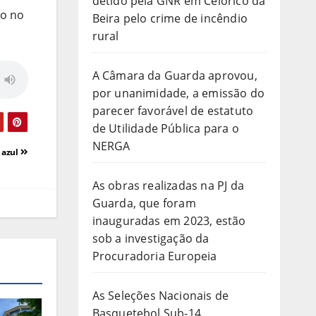
detido pela GNR em Celorico da
ão no
Beira pelo crime de incêndio
rural
A Câmara da Guarda aprovou,
por unanimidade, a emissão do
parecer favorável de estatuto
de Utilidade Pública para o
NERGA
 azul
As obras realizadas na PJ da
Guarda, que foram
inauguradas em 2023, estão
sob a investigação da
Procuradoria Europeia
As Seleções Nacionais de
Basquetebol Sub-14