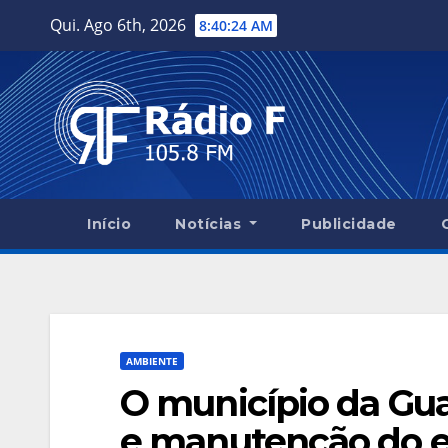
Skip
Qui. Ago 6th, 2026
8:40:25 AM
to
content
Início
Notícias
Publicidade
AMBIENTE
O município da Gua
e manutenção do e