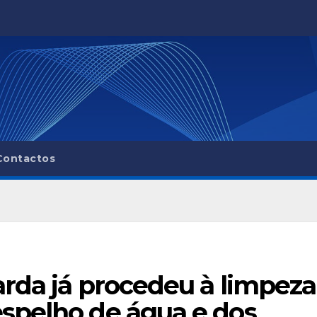
Contactos
rda já procedeu à limpeza
spelho de água e dos