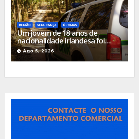
REGIÃO
SEGURANÇA
ÚLTIMAS
Um jovem de 18 anos de
nacionalidade irlandesa foi
detido pela GNR em Celorico da
Ago 5, 2026
Beira pelo crime de incêndio
rural