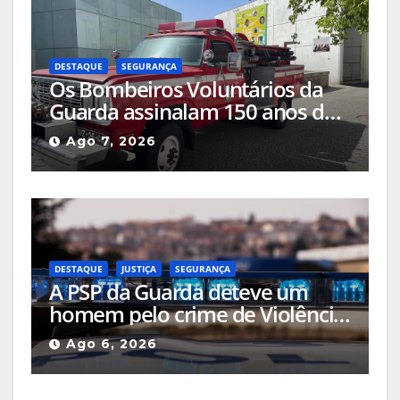
DESTAQUE
SEGURANÇA
Os Bombeiros Voluntários da
Guarda assinalam 150 anos de
história com comemorações a
Ago 7, 2026
acontecerem no centro da
cidade
DESTAQUE
JUSTIÇA
SEGURANÇA
A PSP da Guarda deteve um
homem pelo crime de Violência
Doméstica após agressão grave
Ago 6, 2026
na via pública