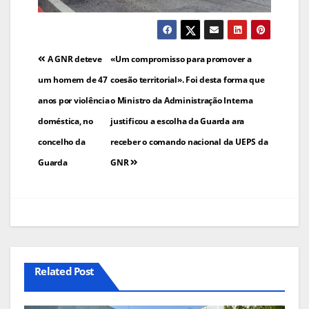
Navegação
A GNR deteve
«Um compromisso para promover a
de
um homem de 47
coesão territorial». Foi desta forma que
anos por violência
o Ministro da Administração Interna
artigos
doméstica, no
justificou a escolha da Guarda ara
concelho da
receber o comando nacional da UEPS da
Guarda
GNR
Related Post