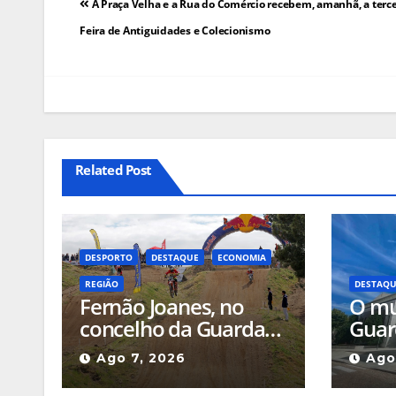
Navegação
A Praça Velha e a Rua do Comércio recebem, amanhã, a terce
de
Feira de Antiguidades e Colecionismo
artigos
Related Post
DESPORTO
DESTAQUE
ECONOMIA
REGIÃO
DESTAQ
Fernão Joanes, no
O mu
concelho da Guarda
Guar
recebe este sábado a
assoc
Ago 7, 2026
Ago
Etapa do Campeonato
para 
Nacional de
valor