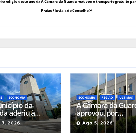
ira edição deste ano da
A Câmara da Guarda reativou o transporte gratuito par
Praias Fluviais do Concelho
UE
ECONOMIA
ECONOMIA
REGIÃO
ÚLTIMAS
nicípio da
A Câmara da Guar
da aderiu à
aprovou, por
iação “Qualifica”
unanimidade, a
 7, 2026
Ago 5, 2026
certificar e
emissão do parece
izar os produtos
favorável de estat