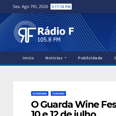
Skip
Sex. Ago 7th, 2026
3:17:19 PM
to
content
Início
Notícias
Publicidade
ECONOMIA
TURISMO
O Guarda Wine Fest
10 e 12 de julho