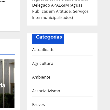
a as
Delegado APAL-SIM (Águas
Públicas em Altitude, Serviços
Intermunicipalizados)
Categorias
Actualidade
Agricultura
Ambiente
da
Associativismo
r
Breves
uto