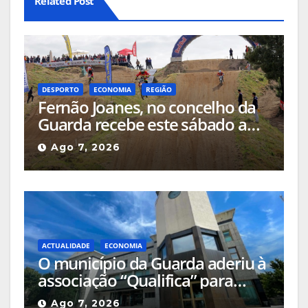
Related Post
DESPORTO
ECONOMIA
REGIÃO
Fernão Joanes, no concelho da
Guarda recebe este sábado a
Etapa do Campeonato Nacional
Ago 7, 2026
de Supercross
ACTUALIDADE
ECONOMIA
O município da Guarda aderiu à
associação “Qualifica” para
certificar e valorizar os produtos
Ago 7, 2026