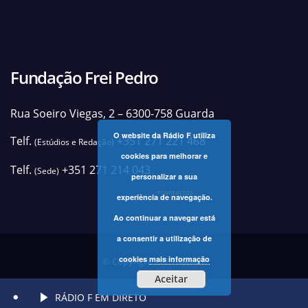
Fundação Frei Pedro
Rua Soeiro Viegas, 2 – 6300-758 Guarda
O website da Rádio F utiliza
Telf.
+351 271 221 468
(Estúdios e Redação)
cookies para melhorar e
Telf.
+351 271 214 043
(Sede)
personalizar a sua
+contactos
experiência de navegação.
Ao continuar a navegar está
a consentir a utilização de
cookies
mais informação
© Copyright 2025 Rádio F
Aceitar
RÁDIO F EM DIRETO