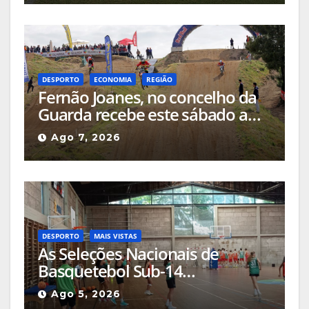
Interior
DESPORTO
ECONOMIA
REGIÃO
Fernão Joanes, no concelho da
Guarda recebe este sábado a
Etapa do Campeonato Nacional
Ago 7, 2026
de Supercross
DESPORTO
MAIS VISTAS
As Seleções Nacionais de
Basquetebol Sub-14
(Masculinos e Femininos) estão
Ago 5, 2026
a estagiar na Guarda com os