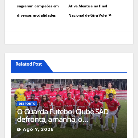
artigos
sagraram campeões em
Ativa.Mente e na final
diversas modalidades
Nacional de Gira Volei
Related Post
DESPORTO
O Guarda Futebol Clube SAD
defronta, amanhã, o
Sertanense, num jogo a contar
Ago 7, 2026
para a Supertaça da Beira