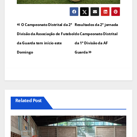
Navegação
O Campeonato Distrital da 2ª
Resultados da 2ª jornada
de
Divisão da Associação de Futebol
do Campeonato Distrital
da Guarda tem início este
da 1ª Divisão da AF
artigos
Domingo
Guarda
Related Post