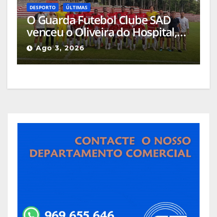
DESPORTO
ÚLTIMAS
O Guarda Futebol Clube SAD
venceu o Oliveira do Hospital,
por 1-0, naquele que foi o jogo
Ago 3, 2026
de apresentação