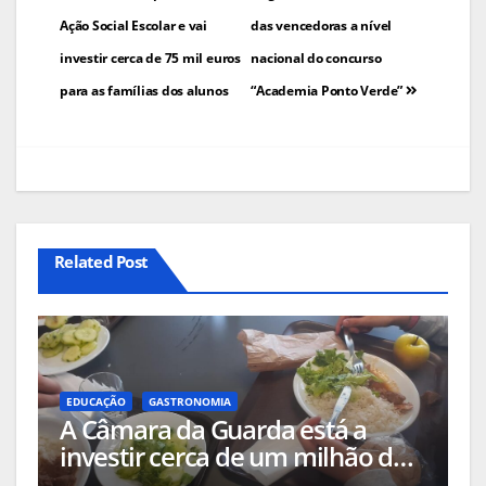
de
Ação Social Escolar e vai
das vencedoras a nível
artigos
investir cerca de 75 mil euros
nacional do concurso
para as famílias dos alunos
“Academia Ponto Verde”
Related Post
EDUCAÇÃO
GASTRONOMIA
A Câmara da Guarda está a
investir cerca de um milhão de
euros em alimentação nas