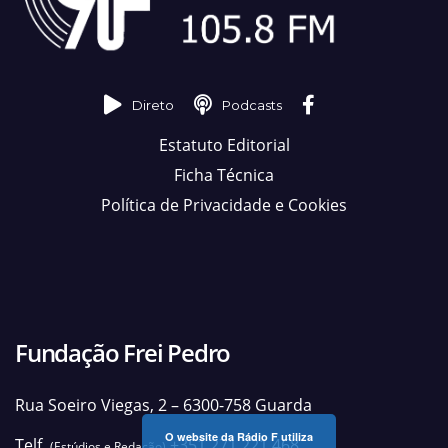
Direto
Podcasts
Estatuto Editorial
Ficha Técnica
Política de Privacidade e Cookies
Fundação Frei Pedro
Rua Soeiro Viegas, 2 – 6300-758 Guarda
O website da Rádio F utiliza
Telf.
+351 271 221 468
(Estúdios e Redação)