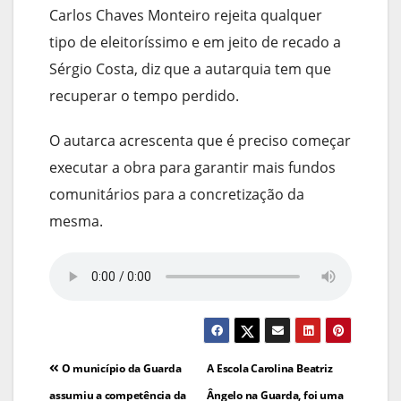
Carlos Chaves Monteiro rejeita qualquer
tipo de eleitoríssimo e em jeito de recado a
Sérgio Costa, diz que a autarquia tem que
recuperar o tempo perdido.
O autarca acrescenta que é preciso começar
executar a obra para garantir mais fundos
comunitários para a concretização da
mesma.
Navegação
O município da Guarda
A Escola Carolina Beatriz
assumiu a competência da
Ângelo na Guarda, foi uma