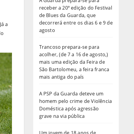
A Guarda prepara-se para
receber a 20ª edição do Festival
de Blues da Guarda, que
decorrerá entre os dias 6 e 9 de
Já a
agosto
do
Trancoso prepara-se para
acolher, (de 7 a 16 de agosto,)
mais uma edição da Feira de
São Bartolomeu, a feira franca
mais antiga do país
A PSP da Guarda deteve um
homem pelo crime de Violência
Doméstica após agressão
grave na via pública
Um jovem de 18 anos de