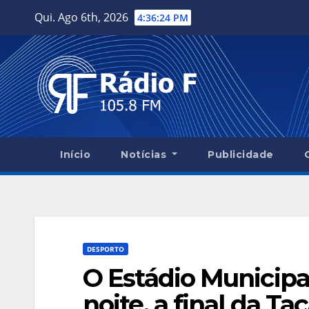
Skip
Qui. Ago 6th, 2026
4:36:25 PM
to
content
Início
Notícias
Publicidade
DESPORTO
O Estádio Municipal
noite, a final da T