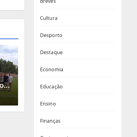
Breves
Cultura
Desporto
Destaque
Economia
 o
Educação
l,
ue
Ensino
Finanças