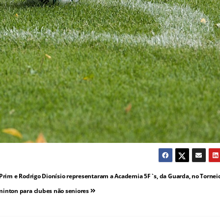
 Prim e Rodrigo Dionísio representaram a Academia 5F`s, da Guarda, no Tornei
inton para clubes não seniores