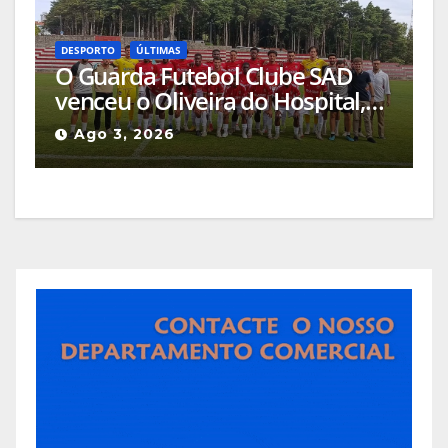
DESPORTO
ÚLTIMAS
O Guarda Futebol Clube SAD
venceu o Oliveira do Hospital,
por 1-0, naquele que foi o jogo
Ago 3, 2026
de apresentação