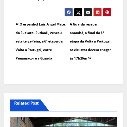
Navegação
O espanhol Luis Angel Mate,
A Guarda recebe,
de
da Euskatel-Euskadi, venceu,
amanhã, o final da 6ª
esta terça-feira, a 6ª etapa da
etapa da Volta a Portugal,
artigos
Volta a Portugal, entre
os ciclistas devem chegar
Penamacor e a Guarda
às 17h26m
Related Post