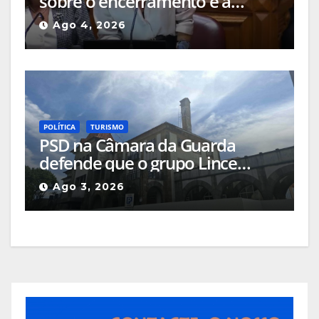
sobre o encerramento e a
alteração de uso das salas de
Ago 4, 2026
cinema da Guarda
POLÍTICA
TURISMO
PSD na Câmara da Guarda
defende que o grupo Lince
deveria apresentar, na cidade, o
Ago 3, 2026
projeto que pretende
implementar no Hotel Turismo