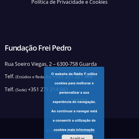
Política de Privacidade e Cookies
Fundação Frei Pedro
Rua Soeiro Viegas, 2 – 6300-758 Guarda
O website da Rádio F utiliza
Telf.
+351 271 221 468
(Estúdios e Redação)
cookies para melhorar e
Telf.
+351 271 214 043
(Sede)
personalizar a sua
+contactos
experiência de navegação.
Ao continuar a navegar está
a consentir a utilização de
cookies
mais informação
© Copyright 2025 Rádio F
Aceitar