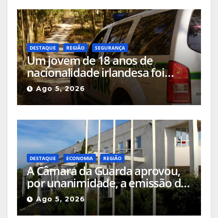
DESTAQUE
REGIÃO
SEGURANÇA
Um jovem de 18 anos de
nacionalidade irlandesa foi
detido pela GNR em Celorico da
Ago 5, 2026
Beira pelo crime de incêndio
rural
DESTAQUE
ECONOMIA
REGIÃO
A Câmara da Guarda aprovou,
por unanimidade, a emissão do
parecer favorável de estatuto
Ago 5, 2026
de Utilidade Pública para o