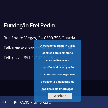
Fundação Frei Pedro
Rua Soeiro Viegas, 2 – 6300-758 Guarda
O website da Rádio F utiliza
Telf.
+351 271 221 468
(Estúdios e Redação)
cookies para melhorar e
Telf.
+351 271 214 043
(Sede)
personalizar a sua
+contactos
experiência de navegação.
Ao continuar a navegar está
a consentir a utilização de
cookies
mais informação
© Copyright 2025 Rádio F
Aceitar
RÁDIO F EM DIRETO