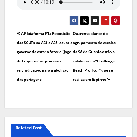
Navegação
A Plataforma P’la Reposição
Quarenta alunos do
de
das SCUTs na A23 e A25, acusa o
agrupamento de escolas
governo de estar a fazer o “Jogo
da Sé da Guarda estão a
artigos
do Empurra” no processo
colaborar no “Challenge
reivindicativo para a abolição
Beach Pro Tour” que se
das portagens
realiza em Espinho
Related Post