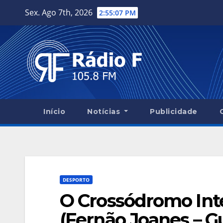
Skip
Sex. Ago 7th, 2026
2:55:09 PM
to
content
Início
Notícias
Publicidade
DESPORTO
O Crossódromo Inte
(Fernão Joanes – G