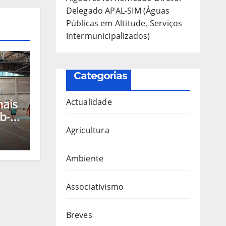
Delegado APAL-SIM (Águas
Públicas em Altitude, Serviços
Intermunicipalizados)
Categorias
nais
Actualidade
b-
Agricultura
a
a
Ambiente
os
Associativismo
Breves