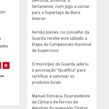
defronta, amanhã, o
Sertanense, num jogo a contar
 por
para a Supertaça da Beira
Interior
Fernão Joanes, no concelho da
Guarda recebe este sábado a
m
Etapa do Campeonato Nacional
dades
de Supercross
O município da Guarda aderiu
à associação “Qualifica” para
certificar e valorizar os
 no
produtos locais
Manuel Fonseca, Ex-presidente
da Câmara de Fornos de
Algodres foi nomeado Diretor