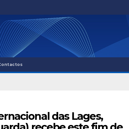
Contactos
rnacional das Lages,
uarda) recebe este fim de