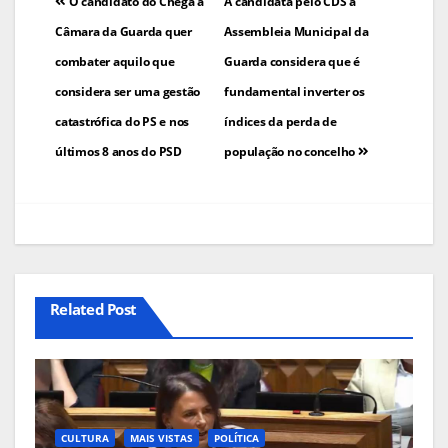
Navegação
O candidato do Chega à
A candidata pelo CDS à
de
Câmara da Guarda quer
Assembleia Municipal da
combater aquilo que
Guarda considera que é
artigos
considera ser uma gestão
fundamental inverter os
catastrófica do PS e nos
índices da perda de
últimos 8 anos do PSD
população no concelho
Related Post
CULTURA
MAIS VISTAS
POLÍTICA