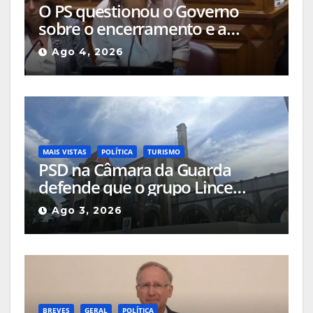
O PS questionou o Governo
sobre o encerramento e a
alteração de uso das salas de
Ago 4, 2026
cinema da Guarda
MAIS VISTAS
POLÍTICA
TURISMO
PSD na Câmara da Guarda
defende que o grupo Lince
deveria apresentar, na cidade, o
Ago 3, 2026
projeto que pretende
implementar no Hotel Turismo
BREVES
GERAL
POLÍTICA