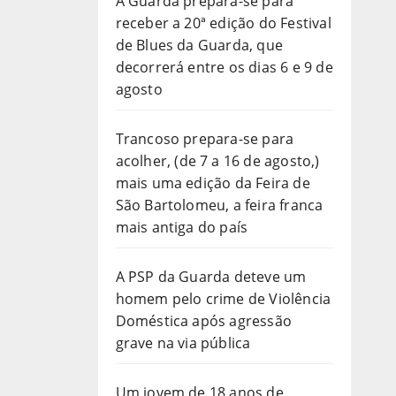
A Guarda prepara-se para
receber a 20ª edição do Festival
de Blues da Guarda, que
decorrerá entre os dias 6 e 9 de
agosto
Trancoso prepara-se para
acolher, (de 7 a 16 de agosto,)
mais uma edição da Feira de
São Bartolomeu, a feira franca
mais antiga do país
A PSP da Guarda deteve um
homem pelo crime de Violência
Doméstica após agressão
grave na via pública
Um jovem de 18 anos de