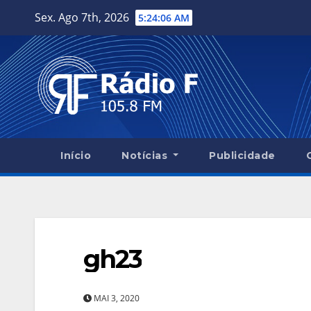
Skip
Sex. Ago 7th, 2026
5:24:07 AM
to
content
Início
Notícias
Publicidade
gh23
MAI 3, 2020