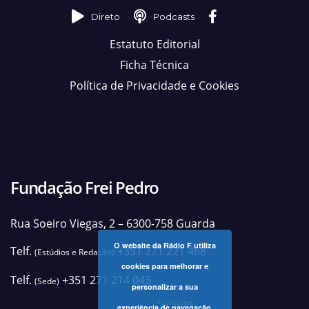
Direto
Podcasts
Estatuto Editorial
Ficha Técnica
Política de Privacidade e Cookies
Fundação Frei Pedro
Rua Soeiro Viegas, 2 – 6300-758 Guarda
O website da Rádio F utiliza
Telf.
+351 271 221 468
(Estúdios e Redação)
cookies para melhorar e
Telf.
+351 271 214 043
(Sede)
personalizar a sua
+contactos
experiência de navegação.