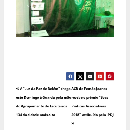
Navegação
A “Luz da Paz de Belém” chega
ACR de Fernão Joanes
de
este Domingo à Guarda pela mão
recebe o prémio “Boas
do Agrupamento de Escuteiros
Práticas Associativas
artigos
134 da cidade mais alta
2018”, atribuído pelo IPDJ