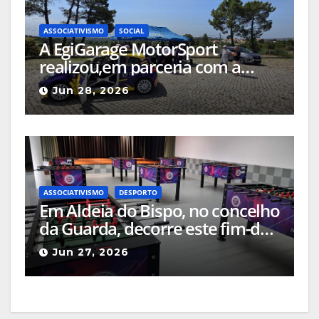
ASSOCIATIVISMO
SOCIAL
A EgiGarage MotorSport
realizou,em parceria com a
ACAPO , uma acção de inclusão
Jun 28, 2026
social
ASSOCIATIVISMO
DESPORTO
Em Aldeia do Bispo, no concelho
da Guarda, decorre este fim-de-
semana, a III Taça Regional da
Jun 27, 2026
Beira Interior de Matraquilhos