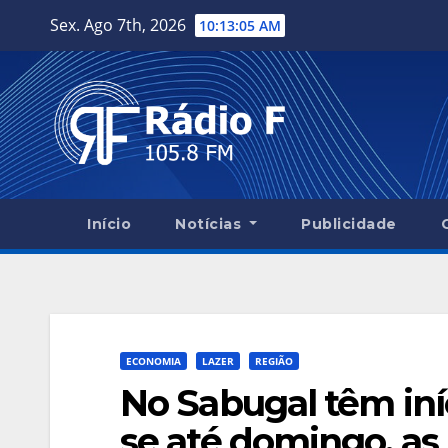
Skip
Sex. Ago 7th, 2026
10:13:06 AM
to
content
Início
Notícias
Publicidade
ECONOMIA
LAZER
REGIÃO
No Sabugal têm in
se até domingo, as