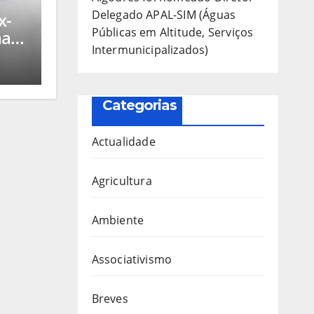
Delegado APAL-SIM (Águas
x-
Públicas em Altitude, Serviços
mara
Intermunicipalizados)
dres
or
M
m
Categorias
os)
Actualidade
Agricultura
Ambiente
Associativismo
Breves