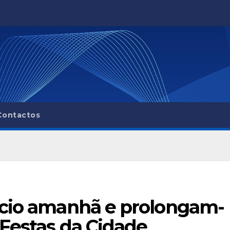
Contactos
ício amanhã e prolongam-
 Festas da Cidade