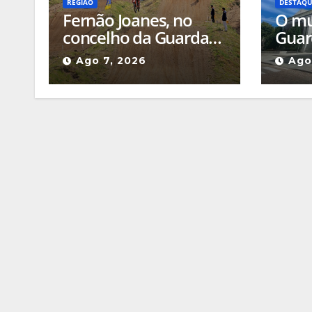
REGIÃO
DESTAQ
Fernão Joanes, no
O mu
concelho da Guarda
Guar
recebe este sábado a
assoc
Ago 7, 2026
Ago
Etapa do Campeonato
para 
Nacional de
valor
Supercross
locai