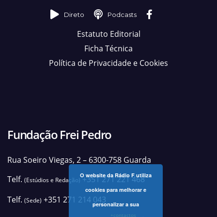
Direto
Podcasts
Estatuto Editorial
Ficha Técnica
Política de Privacidade e Cookies
Fundação Frei Pedro
Rua Soeiro Viegas, 2 – 6300-758 Guarda
O website da Rádio F utiliza
Telf.
+351 271 221 468
(Estúdios e Redação)
cookies para melhorar e
Telf.
+351 271 214 043
(Sede)
personalizar a sua
+contactos