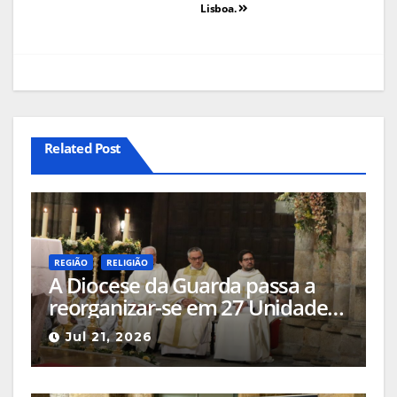
Lisboa.
Related Post
REGIÃO
RELIGIÃO
A Diocese da Guarda passa a
reorganizar-se em 27 Unidades
Pastorais e ajusta a composição
Jul 21, 2026
de vários Arciprestados