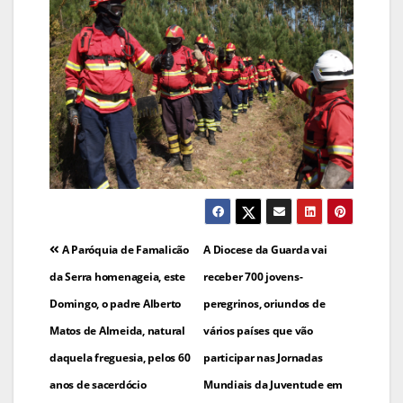
Navegação
A Paróquia de Famalicão
A Diocese da Guarda vai
de
da Serra homenageia, este
receber 700 jovens-
Domingo, o padre Alberto
peregrinos, oriundos de
artigos
Matos de Almeida, natural
vários países que vão
daquela freguesia, pelos 60
participar nas Jornadas
anos de sacerdócio
Mundiais da Juventude em