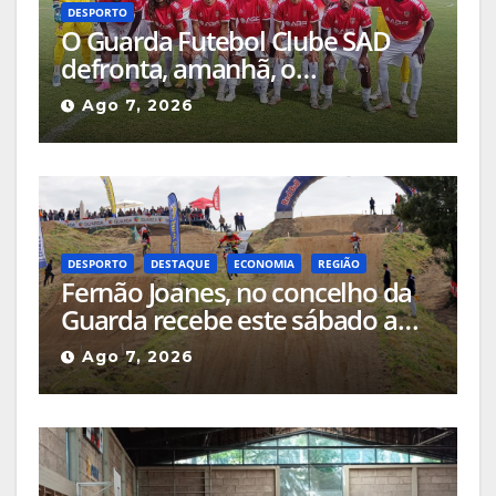
DESPORTO
O Guarda Futebol Clube SAD
defronta, amanhã, o
Sertanense, num jogo a contar
Ago 7, 2026
para a Supertaça da Beira
Interior
DESPORTO
DESTAQUE
ECONOMIA
REGIÃO
Fernão Joanes, no concelho da
Guarda recebe este sábado a
Etapa do Campeonato Nacional
Ago 7, 2026
de Supercross