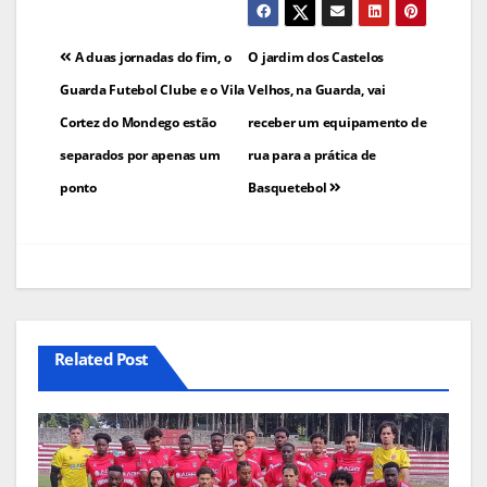
Navegação
A duas jornadas do fim, o
O jardim dos Castelos
de
Guarda Futebol Clube e o Vila
Velhos, na Guarda, vai
Cortez do Mondego estão
receber um equipamento de
artigos
separados por apenas um
rua para a prática de
ponto
Basquetebol
Related Post