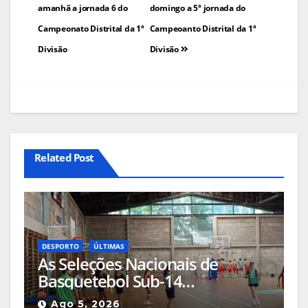
de
amanhã a jornada 6 do
domingo a 5ª jornada do
Campeonato Distrital da 1ª
Campeoanto Distrital da 1ª
artigos
Divisão
Divisão
Related Post
DESPORTO
ÚLTIMAS
As Seleções Nacionais de
Basquetebol Sub-14
(Masculinos e Femininos) estão
Ago 5, 2026