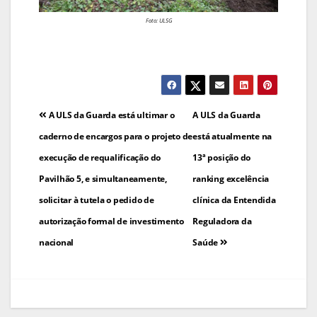
Foto: ULSG
Navegação
A ULS da Guarda está ultimar o
A ULS da Guarda
de
caderno de encargos para o projeto de
está atualmente na
execução de requalificação do
13ª posição do
artigos
Pavilhão 5, e simultaneamente,
ranking excelência
solicitar à tutela o pedido de
clínica da Entendida
autorização formal de investimento
Reguladora da
nacional
Saúde