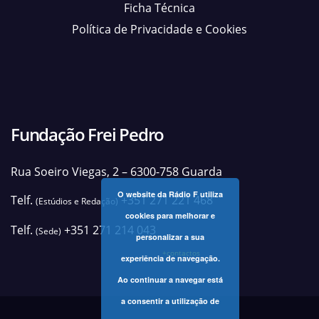
Ficha Técnica
Política de Privacidade e Cookies
Fundação Frei Pedro
Rua Soeiro Viegas, 2 – 6300-758 Guarda
O website da Rádio F utiliza
Telf.
+351 271 221 468
(Estúdios e Redação)
cookies para melhorar e
Telf.
+351 271 214 043
(Sede)
personalizar a sua
+contactos
experiência de navegação.
Ao continuar a navegar está
a consentir a utilização de