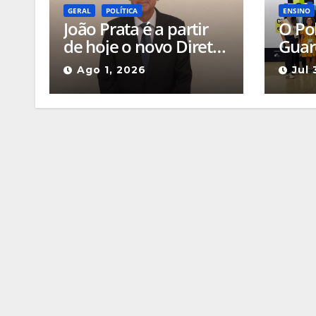
GERAL
POLÍTICA
ENSINO
João Prata é a partir
O Pol
de hoje o novo Diretor
Guar
do Instituto de
dest
Ago 1, 2026
Jul
Emprego e Formação
Ciên
Profissional da
2026
Guarda
três
cient