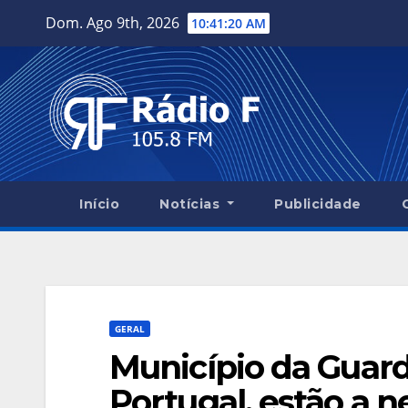
Skip
Dom. Ago 9th, 2026
10:41:21 AM
to
content
Início
Notícias
Publicidade
GERAL
Município da Guard
Portugal, estão a n