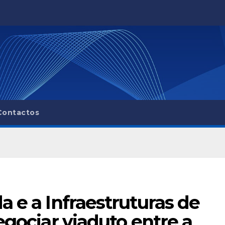
Contactos
a e a Infraestruturas de
egociar viaduto entre a