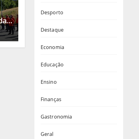
a
Desporto
da
 de
Destaque
Economia
Educação
arda
Ensino
Finanças
Gastronomia
Geral