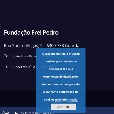
Fundação Frei Pedro
Rua Soeiro Viegas, 2 – 6300-758 Guarda
O website da Rádio F utiliza
Telf.
+351 271 221 468
(Estúdios e Redação)
cookies para melhorar e
Telf.
+351 271 214 043
(Sede)
personalizar a sua
+contactos
experiência de navegação.
Ao continuar a navegar está
a consentir a utilização de
cookies
mais informação
© Copyright 2025 Rádio F
Aceitar
RÁDIO F EM DIRETO