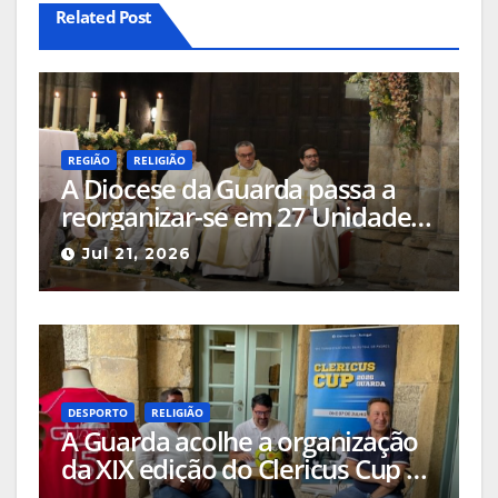
Related Post
REGIÃO
RELIGIÃO
A Diocese da Guarda passa a
reorganizar-se em 27 Unidades
Pastorais e ajusta a composição
Jul 21, 2026
de vários Arciprestados
DESPORTO
RELIGIÃO
A Guarda acolhe a organização
da XIX edição do Clericus Cup –
Torneio Nacional de Futsal de