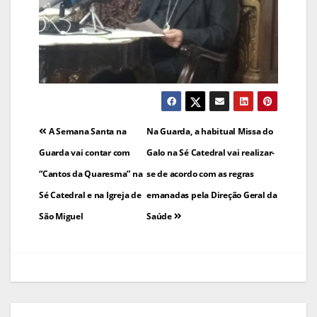
Navegação
A Semana Santa na
Na Guarda, a habitual Missa do
de
Guarda vai contar com
Galo na Sé Catedral vai realizar-
“Cantos da Quaresma” na
se de acordo com as regras
artigos
Sé Catedral e na Igreja de
emanadas pela Direção Geral da
São Miguel
Saúde