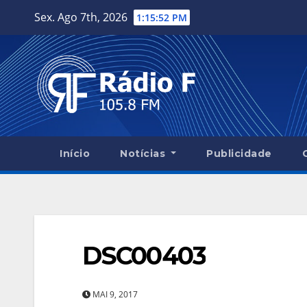
Skip
Sex. Ago 7th, 2026
1:15:53 PM
to
content
Início
Notícias
Publicidade
DSC00403
MAI 9, 2017