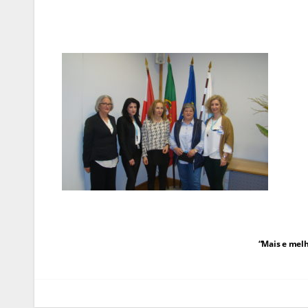
Navegação
“Mais e mel
de
artigos