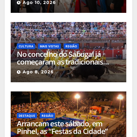
Ago 10, 2026
para a revitalização do Parque
Natural da Serra da Estrela,
«quase nada foi investido» até
ao momento
CULTURA
MAIS VISTAS
REGIÃO
No concelho do Sabugal já
começaram as tradicionais
capeias que prometem animar
Ago 8, 2026
o mês
DESTAQUE
REGIÃO
Arrancam este sábado, em
Pinhel, as “Festas da Cidade”