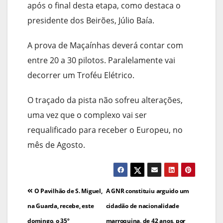
após o final desta etapa, como destaca o
presidente dos Beirões, Júlio Baía.
A prova de Maçaínhas deverá contar com
entre 20 a 30 pilotos. Paralelamente vai
decorrer um Troféu Elétrico.
O traçado da pista não sofreu alterações,
uma vez que o complexo vai ser
requalificado para receber o Europeu, no
mês de Agosto.
Navegação
O Pavilhão de S. Miguel,
A GNR constituiu arguido um
de
na Guarda, recebe, este
cidadão de nacionalidade
domingo, o 35º
marroquina, de 42 anos, por