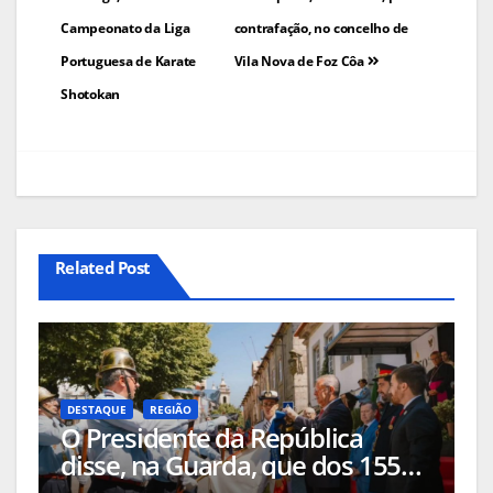
artigos
Campeonato da Liga
contrafação, no concelho de
Portuguesa de Karate
Vila Nova de Foz Côa
Shotokan
Related Post
DESTAQUE
REGIÃO
O Presidente da República
disse, na Guarda, que dos 155
milhões de euros anunciados