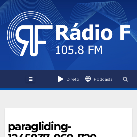
Skip
to
content
Direto
Podcasts
paragliding-