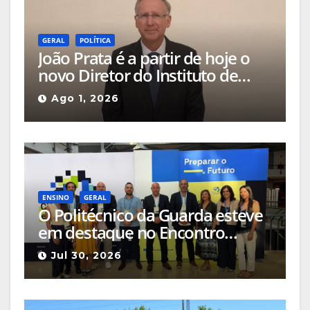
GERAL
POLÍTICA
João Prata é a partir de hoje o
novo Diretor do Instituto de
Emprego e Formação
Ago 1, 2026
Profissional da Guarda
ENSINO
GERAL
O Politécnico da Guarda esteve
em destaque no Encontro
Ciência e Inovação 2026 com
Jul 30, 2026
seleção de três sessões
científicas