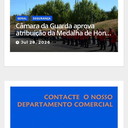
GERAL
SEGURANÇA
Câmara da Guarda aprova
atribuição da Medalha de Honra
de Grau Ouro à Associação
Jul 28, 2026
Humanitária de Bombeiros
Voluntários da Guarda