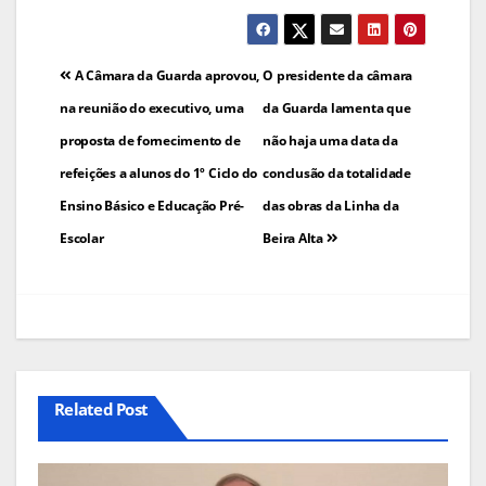
Navegação
A Câmara da Guarda aprovou,
O presidente da câmara
de
na reunião do executivo, uma
da Guarda lamenta que
proposta de fornecimento de
não haja uma data da
artigos
refeições a alunos do 1º Ciclo do
conclusão da totalidade
Ensino Básico e Educação Pré-
das obras da Linha da
Escolar
Beira Alta
Related Post