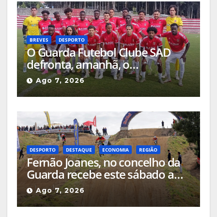
BREVES
DESPORTO
O Guarda Futebol Clube SAD
defronta, amanhã, o
Sertanense, num jogo a contar
Ago 7, 2026
para a Supertaça da Beira
Interior
DESPORTO
DESTAQUE
ECONOMIA
REGIÃO
Fernão Joanes, no concelho da
Guarda recebe este sábado a
Etapa do Campeonato Nacional
Ago 7, 2026
de Supercross