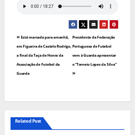
Navegação
Está marcada para amanhã,
Presidente da Federação
de
em Figueira de Castelo Rodrigo,
Portuguesa de Futebol
a final da Taça de Honra da
vem à Guarda apresentar
artigos
Associação de Futebol da
o “Torneio Lopes da Silva”
Guarda
Related Post