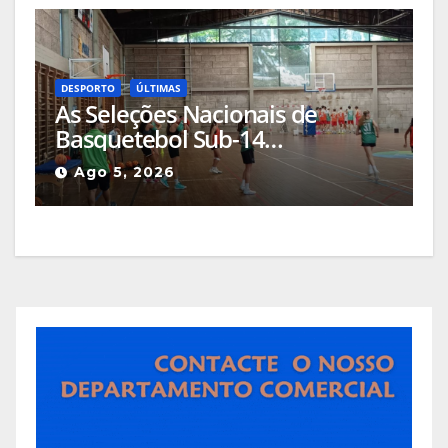
DESPORTO
ÚLTIMAS
As Seleções Nacionais de
Basquetebol Sub-14
(Masculinos e Femininos) estão
Ago 5, 2026
a estagiar na Guarda com os
olhos postos em Espanha