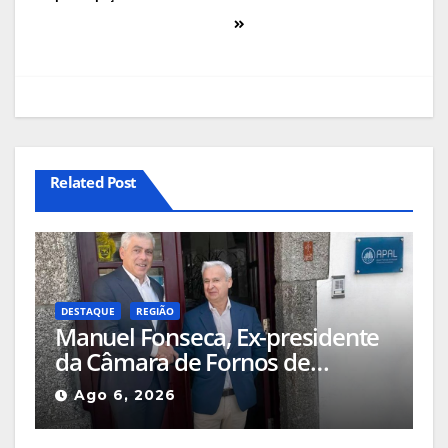
Related Post
DESTAQUE
REGIÃO
Manuel Fonseca, Ex-presidente
da Câmara de Fornos de
Algodres foi nomeado Diretor
Ago 6, 2026
Delegado APAL-SIM (Águas
Públicas em Altitude, Serviços