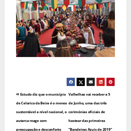
Navegação
Estudo diz que o município
Valhelhas vai receber a 5
de
de Celorico da Beira é o menos
de Junho, uma das três
sustentável a nível nacional, o
cerimónias oficiais de
artigos
autarca reage com
hastear das primeiras
preocupação e desconforto
“Bandeiras Azuis de 2019”