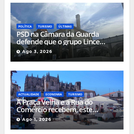
POLÍTICA
TURISMO
ÚLTIMAS
PSD na Câmara da Guarda
defende que o grupo Lince
deveria apresentar, na cidade, o
Ago 3, 2026
projeto que pretende
implementar no Hotel Turismo
ACTUALIDADE
ECONOMIA
TURISMO
A Praça Velha e a Rua do
Comércio recebem, este
domingo, a Feira de
Ago 1, 2026
Antiguidades e Colecionismo