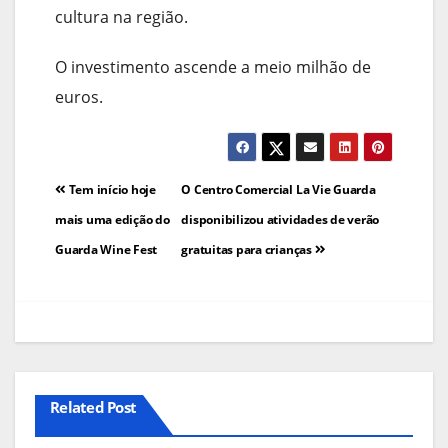
cultura na região.
O investimento ascende a meio milhão de
euros.
Navegação
Tem início hoje
O Centro Comercial La Vie Guarda
de
mais uma edição do
disponibilizou atividades de verão
Guarda Wine Fest
gratuitas para crianças
artigos
Related Post