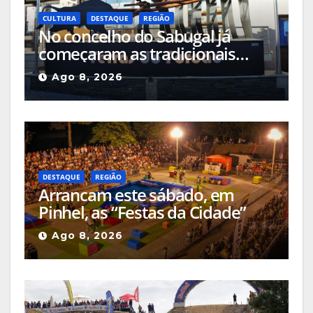
CULTURA
DESTAQUE
REGIÃO
No concelho do Sabugal já
começaram as tradicionais
capeias que prometem animar
Ago 8, 2026
o mês
DESTAQUE
REGIÃO
Arrancam este sábado, em
Pinhel, as “Festas da Cidade”
Ago 8, 2026