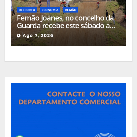
DESPORTO
ECONOMIA
REGIÃO
Fernão Joanes, no concelho da
Guarda recebe este sábado a
Etapa do Campeonato Nacional
Ago 7, 2026
de Supercross