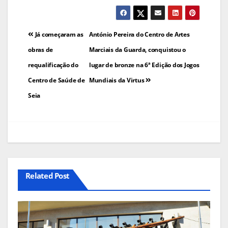
Navegação
Já começaram as
António Pereira do Centro de Artes
de
obras de
Marciais da Guarda, conquistou o
requalificação do
lugar de bronze na 6ª Edição dos Jogos
artigos
Centro de Saúde de
Mundiais da Virtus
Seia
Related Post