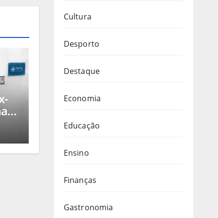
Cultura
Desporto
Destaque
x-
Economia
mara
dres
Educação
or
M
Ensino
m
Finanças
os)
Gastronomia