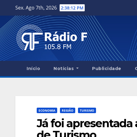
Skip
Sex. Ago 7th, 2026
2:38:14 PM
to
content
Início
Notícias
Publicidade
ECONOMIA
REGIÃO
TURISMO
Já foi apresentada 
de Turismo