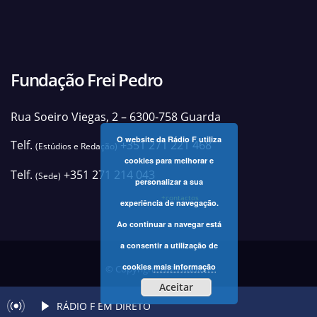
Fundação Frei Pedro
Rua Soeiro Viegas, 2 – 6300-758 Guarda
O website da Rádio F utiliza
Telf.
+351 271 221 468
(Estúdios e Redação)
cookies para melhorar e
Telf.
+351 271 214 043
(Sede)
personalizar a sua
+contactos
experiência de navegação.
Ao continuar a navegar está
a consentir a utilização de
cookies
mais informação
© Copyright 2025 Rádio F
Aceitar
RÁDIO F EM DIRETO