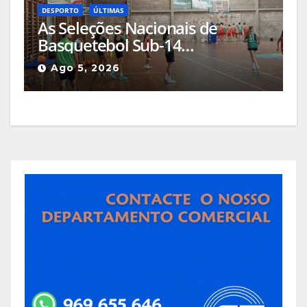
DESPORTO
ÚLTIMAS
As Seleções Nacionais de
Basquetebol Sub-14
(Masculinos e Femininos) estão
Ago 5, 2026
a estagiar na Guarda com os
olhos postos em Espanha