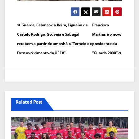
Navegação
Guarda, Celorico da Beira, Figueira de
Francisco
de
Castelo Rodrigo, Gouveia e Sabugal
Martins é o novo
recebem a partir de amanhã o “Torneio de
presidente da
artigos
Desenvolvimento da UEFA”
“Guarda 2000”
Related Post