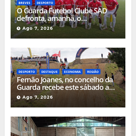
BREVES
DESPORTO
O Guarda Futebol Clube SAD
defronta, amanhã, o
Sertanense, num jogo a contar
Ago 7, 2026
para a Supertaça da Beira
Interior
DESPORTO
DESTAQUE
ECONOMIA
REGIÃO
Fernão Joanes, no concelho da
Guarda recebe este sábado a
Etapa do Campeonato Nacional
Ago 7, 2026
de Supercross