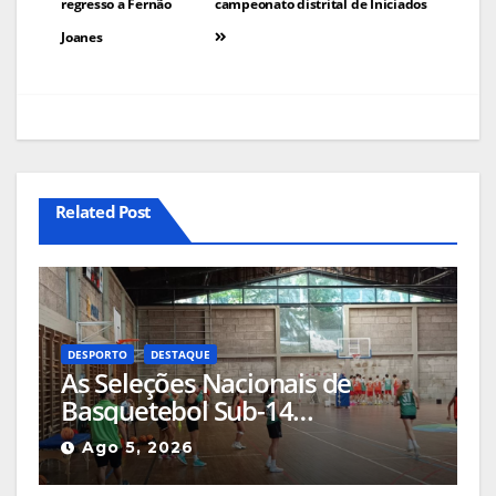
de
regresso a Fernão
campeonato distrital de Iniciados
Joanes
artigos
Related Post
DESPORTO
DESTAQUE
As Seleções Nacionais de
Basquetebol Sub-14
(Masculinos e Femininos) estão
Ago 5, 2026
a estagiar na Guarda com os
olhos postos em Espanha