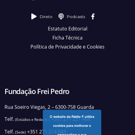
Direto
Podcasts
Estatuto Editorial
Ficha Técnica
Política de Privacidade e Cookies
Fundação Frei Pedro
Rua Soeiro Viegas, 2 – 6300-758 Guarda
O website da Rádio F utiliza
Telf.
+351 271 221 468
(Estúdios e Redação)
cookies para melhorar e
Telf.
+351 271 214 043
(Sede)
personalizar a sua