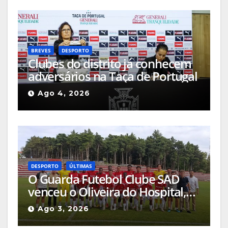
BREVES
DESPORTO
Clubes do distrito já conhecem
adversários na Taça de Portugal
Ago 4, 2026
DESPORTO
ÚLTIMAS
O Guarda Futebol Clube SAD
venceu o Oliveira do Hospital,
por 1-0, naquele que foi o jogo
Ago 3, 2026
de apresentação