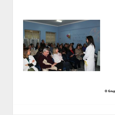
Navegação
O Grup
de
artigos