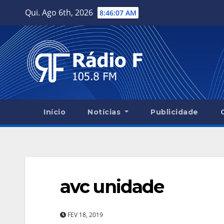
Skip
Qui. Ago 6th, 2026
8:46:08 AM
to
content
Início
Notícias
Publicidade
avc unidade
FEV 18, 2019