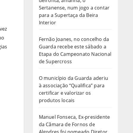
defronta, amanhã, o
Sertanense, num jogo a contar
para a Supertaça da Beira
Interior
vez
no
Fernão Joanes, no concelho da
gias
Guarda recebe este sábado a
Etapa do Campeonato Nacional
de Supercross
O município da Guarda aderiu
à associação “Qualifica” para
certificar e valorizar os
produtos locais
Manuel Fonseca, Ex-presidente
da Câmara de Fornos de
Algodres foi nomeado Diretor