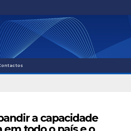
Contactos
pandir a capacidade
a em todo o país e o