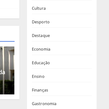
Cultura
Desporto
Destaque
Economia
Educação
da
Ensino
r
Finanças
uto
ca
Gastronomia