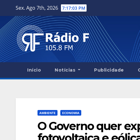
Skip
Sex. Ago 7th, 2026
7:17:04 PM
to
content
Início
Notícias
Publicidade
AMBIENTE
ECONOMIA
O Governo quer ex
fotovoltaica e eólic