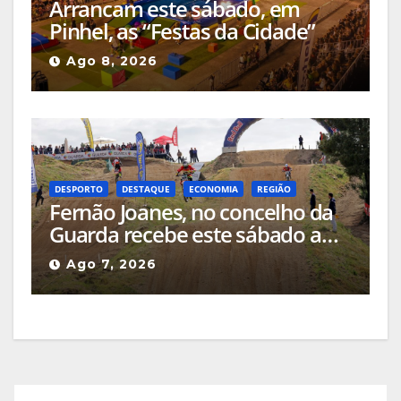
Arrancam este sábado, em
Pinhel, as “Festas da Cidade”
Ago 8, 2026
DESPORTO
DESTAQUE
ECONOMIA
REGIÃO
Fernão Joanes, no concelho da
Guarda recebe este sábado a
Etapa do Campeonato Nacional
Ago 7, 2026
de Supercross