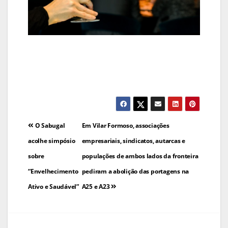
Navegação
O Sabugal
Em Vilar Formoso, associações
de
acolhe simpósio
empresariais, sindicatos, autarcas e
sobre
populações de ambos lados da fronteira
artigos
“Envelhecimento
pediram a abolição das portagens na
Ativo e Saudável”
A25 e A23