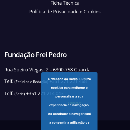
Ficha Técnica
Política de Privacidade e Cookies
Fundação Frei Pedro
Rua Soeiro Viegas, 2 – 6300-758 Guarda
O website da Rádio F utiliza
Telf.
+351 271 221 468
(Estúdios e Redação)
cookies para melhorar e
Telf.
+351 271 214 043
(Sede)
personalizar a sua
+contactos
experiência de navegação.
Ao continuar a navegar está
a consentir a utilização de